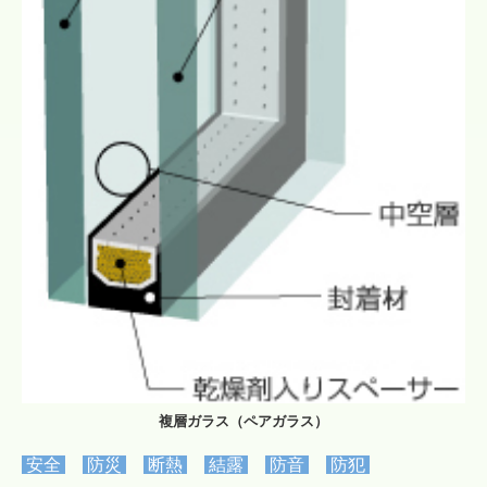
複層ガラス（ペアガラス）
安全
防災
断熱
結露
防音
防犯