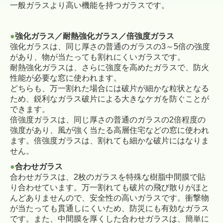
一般ガラスより高い機能を持つガラスです。
●
強化ガラス／耐熱強化ガラス／倍強度ガラス
強化ガラスは、同じ厚さの普通のガラスの3～5倍の強度
があり、物が当たっても割れにくいガラスです。
耐熱強化ガラスは、さらに強度を高めたガラスで、防火
性能が必要な窓に使われます。
どちらも、万一割れた場合には破片が細かな粒状となる
ため、鋭利なガラス破片による大きなケガを防ぐことが
できます。
倍強度ガラスは、同じ厚さの普通のガラスの2倍程度の
強度があり、風が強く当たる高層住宅などの窓に使われ
ます。倍強度ガラスは、割れても細かな破片にはなりま
せん。
●
合わせガラス
合わせガラスは、2枚のガラスを特殊な樹脂中間膜で貼
り合わせています。万一割れても破片の飛び散りがほと
んどありませんので、安全性の高いガラスです。衝撃物
が当たっても貫通しにくいため、防災にも有効なガラス
です。また、中間膜を厚くした合わせガラスは、簡単に