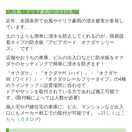
＼台風・ゲリラ豪雨の浸水対策／
近年、全国各所で台風やゲリラ豪雨の浸水被害が多発し
ています。
土のうよりも簡単に浸水を防止してくれるのが、簡易脱
着タイプの防水板『アピアガード オクダケシリー
ズ』 です！
店舗やおうちの車庫、ビルの出入口などに防水板をオク
ダケのセッティングで簡単に浸水を防ぎます！
『オクダケ』・『オクダケH（ハイ）』・『オクダケ
W（ワイド）』・『オクダケレールフリータイプ』の4種
のラインナップ☆設置場所に合わせて
ドアやサッシを取付されている方であれば施工可能で
す。(取付幅によっては人数が必要)
個人宅や戸建住宅の車庫に、ビル、マンションなど出入
口にもメーカー材工での取付が可能です。 →
詳しくはこ
ちら（カタログ)