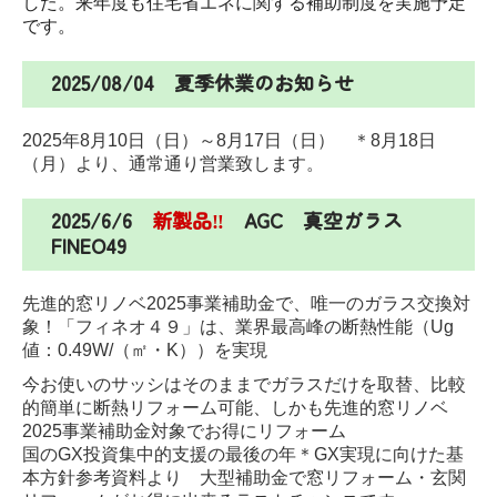
した。
来年度も住宅省エネに関する補助制度を実施予定
です。
2025/08/04 夏季休業のお知らせ
2025年8月10日（日）～8月17日（日） ＊8月18日
（月）より、通常通り営業致します。
2025/6/6
新製品‼
AGC 真空ガラス
FINEO49
先進的窓リノベ2025事業補助金で、唯一のガラス交換対
象！
「フィネオ４９」は、業界最高峰の断熱性能（Ug
値：0.49W/（㎡・K））を実現
今お使いのサッシはそのままでガラスだけを取替、比較
的簡単に断熱リフォーム可能、しかも先進的窓リノベ
2025事業補助金対象でお得にリフォーム
国のGX投資集中的支援の最後の年
＊GX実現に向けた基
本方針参考資料より
大型補助金で窓リフォーム・玄関