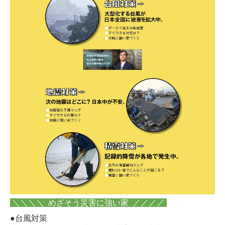
＼＼＼＼ めざそう災害に強い家 ／／／／
●台風対策